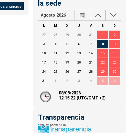
la sede
los anuncios
Agosto 2026
L
M
X
J
V
S
D
27
28
29
30
31
1
2
3
4
5
6
7
8
9
10
11
12
13
14
15
16
17
18
19
20
21
22
23
24
25
26
27
28
29
30
31
1
2
3
4
5
6
08/08/2026
12:
15
:22
(UTC/GMT +2)
Transparencia